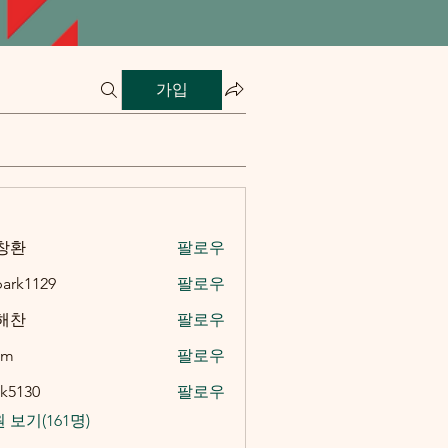
가입
창환
팔로우
ark1129
팔로우
129
해찬
팔로우
im
팔로우
k5130
팔로우
0
 보기(161명)