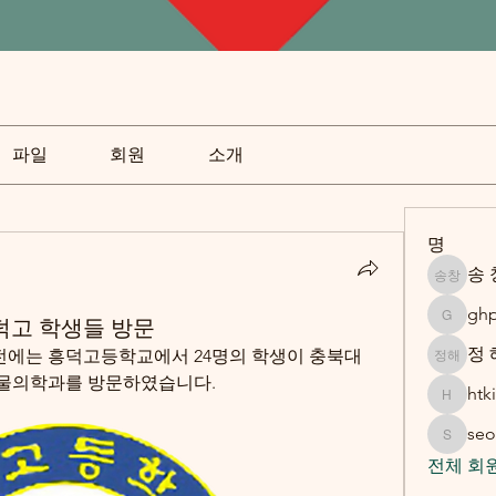
파일
회원
소개
명
송 
송 창환
ghp
덕고 학생들 방문
ghpark1
정 
 오전에는 흥덕고등학교에서 24명의 학생이 충북대 
정 해찬
물의학과를 방문하였습니다. 
htk
htkim
seo
seok513
전체 회원