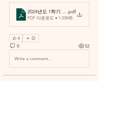
2024년도 1학기 1차 국가근로장학금 학생신청 매뉴
.pdf
PDF 다운로드 • 1.03MB
0
0
52
Write a comment...
소개
학교 및 학과로부터의 공지사항을 확
인하세요.
명
송 창환
팔로우
송 창환