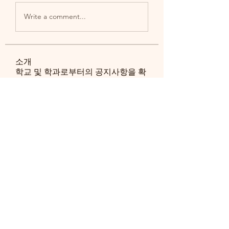
Write a comment...
소개
학교 및 학과로부터의 공지사항을 확
인하세요.
명
송 창환
팔로우
송 창환
ghpark1129
팔로우
ghpark1129
정 해찬
팔로우
정 해찬
htkim
팔로우
htkim
seok5130
팔로우
seok5130
전체 회원 보기(161명)