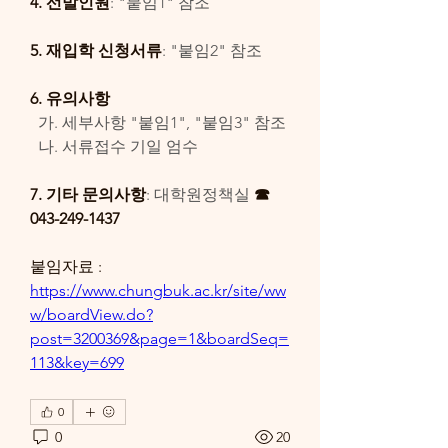
4. 선발인원
: "붙임1" 참조
5. 재입학 신청서류
: "붙임2" 참조
6. 유의사항
  가. 세부사항 "붙임1", "붙임3" 참조
  나. 서류접수 기일 엄수
7. 기타 문의사항
: 대학원정책실 
☎ 
043-249-1437
붙임자료 : 
https://www.chungbuk.ac.kr/site/ww
w/boardView.do?
post=3200369&page=1&boardSeq=
113&key=699
0
0
20