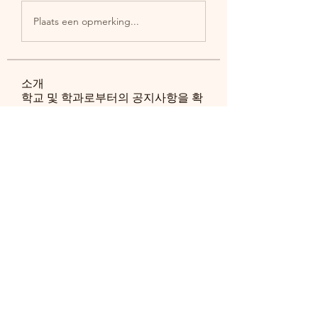
Plaats een opmerking...
소개
학교 및 학과로부터의 공지사항을 확
인하세요.
명
송 창환
팔로우
송 창환
ghpark1129
팔로우
ghpark1129
정 해찬
팔로우
정 해찬
htkim
팔로우
htkim
seok5130
팔로우
seok5130
전체 회원 보기(161명)