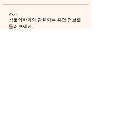
소개
식물의학과와 관련되는 취업 정보를
둘러보세요.
명
송 창환
팔로우
송 창환
ghpark1129
팔로우
ghpark1129
정 해찬
팔로우
정 해찬
htkim
팔로우
htkim
seok5130
팔로우
seok5130
전체 회원 보기(157명)