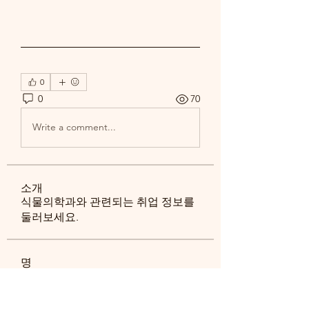
0
0
70
Write a comment...
소개
식물의학과와 관련되는 취업 정보를
둘러보세요.
명
송 창환
팔로우
송 창환
ghpark1129
팔로우