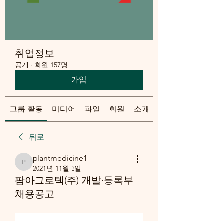
취업정보
공개
·
회원 157명
가입
그룹 활동
미디어
파일
회원
소개
뒤로
plantmedicine1
plantmedicine1
2021년 11월 3일
팜아그로텍(주) 개발·등록부
채용공고