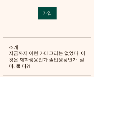
가입
소개
지금까지 이런 카테고리는 없었다. 이
것은 재학생용인가 졸업생용인가. 설
마, 둘 다?!
대한민국 충청북도 청주시 서원구 충대로 1
충북대학교 식물의학과, S20동 418호
우28644
T
043-261-2552
F
043-271-4414
E
plant_medicine@chungbuk.ac.kr