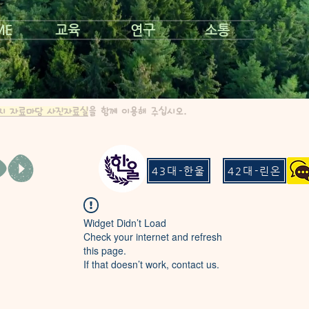
ME
교육
연구
소통
지 자료마당 사진자료실
을 함께 이용해 주십시오.
43대-한울
42대-린온
Widget Didn’t Load
Check your internet and refresh
this page.
If that doesn’t work, contact us.