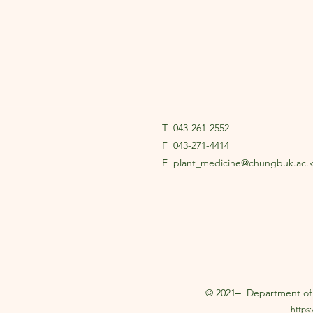
T 043-261-2552​
F 043-271-4414
E
plant_medicine@chungbuk.ac.k
© 2021‒ Department of P
https