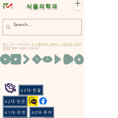
식물의학과
- 충북대 식물의학과 plant medicine

- 충북대 식물의학과 Plant Med
참고:
추가 사진자료는
구 식물의학과 홈페이지 자료마당 사진자
료실
을 함께 이용해 주십시오.
43대-한울
42대-린온
41대-유연
40대-퓨어