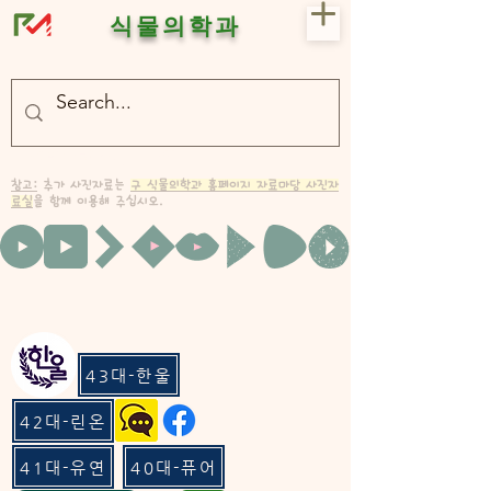
식물의학과
- 충북대 식물의학과 plant medicine

- 충북대 식물의학과 Plant Med
참고:
추가 사진자료는
구 식물의학과 홈페이지 자료마당 사진자
료실
을 함께 이용해 주십시오.
43대-한울
42대-린온
41대-유연
40대-퓨어