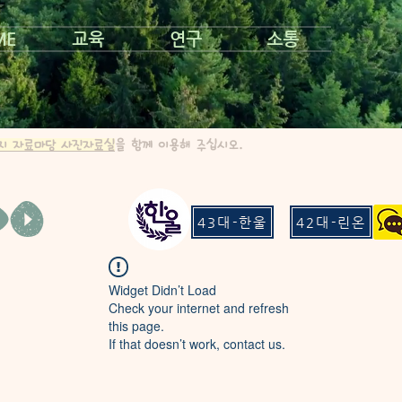
ME
교육
연구
소통
지 자료마당 사진자료실
을 함께 이용해 주십시오.
43대-한울
42대-린온
Widget Didn’t Load
Check your internet and refresh
this page.
If that doesn’t work, contact us.