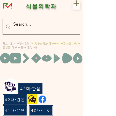
식물의학과
- 충북대 식물의학과 plant medicine

- 충북대 식물의학과 Plant Med
참고:
추가 사진자료는
구 식물의학과 홈페이지 자료마당 사진자
료실
을 함께 이용해 주십시오.
43대-한울
42대-린온
41대-유연
40대-퓨어