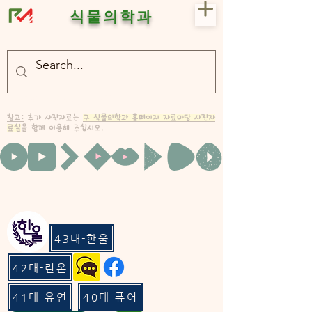
식물의학과
- 충북대 식물의학과 plant medicine

- 충북대 식물의학과 Plant Med
참고:
추가 사진자료는
구 식물의학과 홈페이지 자료마당 사진자
료실
을 함께 이용해 주십시오.
43대-한울
42대-린온
41대-유연
40대-퓨어