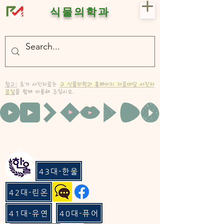
식물의학과
- 충북대 식물의학과 plant medicine

- 충북대 식물의학과 Plant Med
참고:
추가 사진자료는
구 식물의학과 홈페이지 자료마당 사진자
료실
을 함께 이용해 주십시오.
43대-한울
42대-린온
41대-유연
40대-퓨어