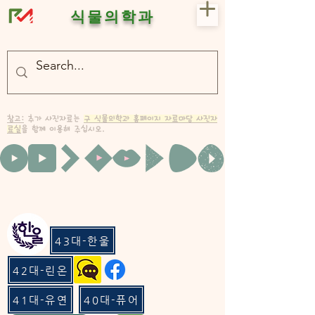
식물의학과
- 충북대 식물의학과 plant medicine

- 충북대 식물의학과 Plant Med
참고:
추가 사진자료는
구 식물의학과 홈페이지 자료마당 사진자
료실
을 함께 이용해 주십시오.
43대-한울
42대-린온
41대-유연
40대-퓨어