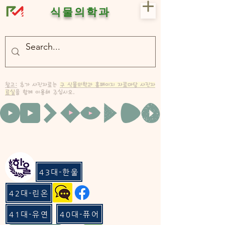
식물의학과
- 충북대 식물의학과 plant medicine

- 충북대 식물의학과 Plant Med
참고:
추가 사진자료는
구 식물의학과 홈페이지 자료마당 사진자
료실
을 함께 이용해 주십시오.
43대-한울
42대-린온
41대-유연
40대-퓨어