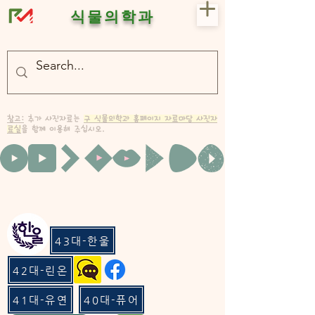
식물의학과
- 충북대 식물의학과 plant medicine

- 충북대 식물의학과 Plant Med
참고:
추가 사진자료는
구 식물의학과 홈페이지 자료마당 사진자
료실
을 함께 이용해 주십시오.
43대-한울
42대-린온
41대-유연
40대-퓨어