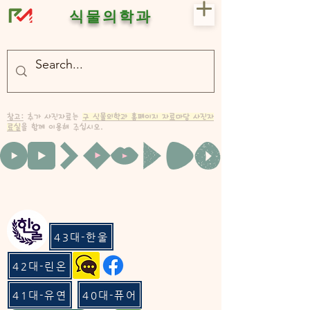
식물의학과
- 충북대 식물의학과 plant medicine

- 충북대 식물의학과 Plant Med
참고:
추가 사진자료는
구 식물의학과 홈페이지 자료마당 사진자
료실
을 함께 이용해 주십시오.
43대-한울
42대-린온
41대-유연
40대-퓨어