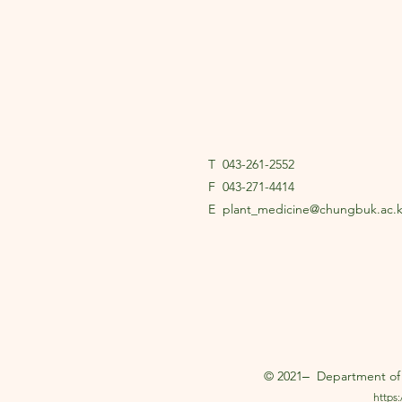
T 043-261-2552​
F 043-271-4414
E
plant_medicine@chungbuk.ac.k
© 2021‒ Department of P
https