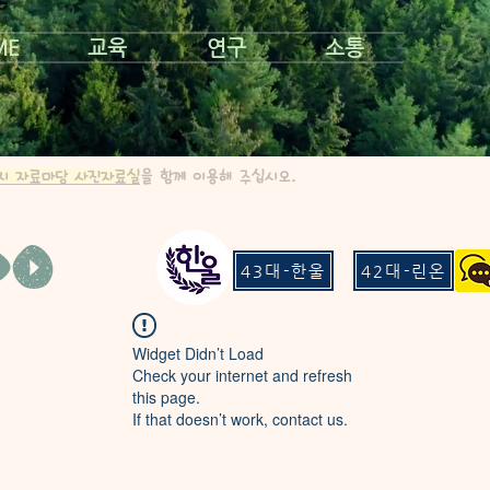
ME
교육
연구
소통
지 자료마당 사진자료실
을 함께 이용해 주십시오.
43대-한울
42대-린온
Widget Didn’t Load
Check your internet and refresh
this page.
If that doesn’t work, contact us.