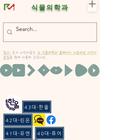
식물의학과
- 충북대 식물의학과 plant medicine

- 충북대 식물의학과 Plant Med
참고:
추가 사진자료는
구 식물의학과 홈페이지 자료마당 사진자
료실
을 함께 이용해 주십시오.
43대-한울
42대-린온
41대-유연
40대-퓨어