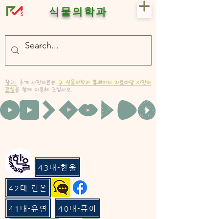
식물의학과
- 충북대 식물의학과 plant medicine

- 충북대 식물의학과 Plant Med
참고:
추가 사진자료는
구 식물의학과 홈페이지 자료마당 사진자
료실
을 함께 이용해 주십시오.
43대-한울
42대-린온
41대-유연
40대-퓨어