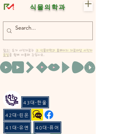
식물의학과
- 충북대 식물의학과 plant medicine

- 충북대 식물의학과 Plant Med
참고:
추가 사진자료는
구 식물의학과 홈페이지 자료마당 사진자
료실
을 함께 이용해 주십시오.
43대-한울
42대-린온
41대-유연
40대-퓨어