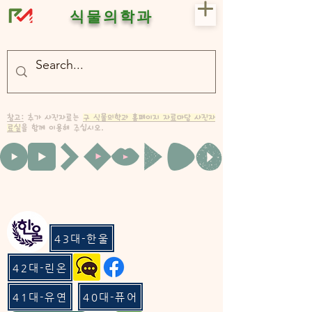
식물의학과
- 충북대 식물의학과 plant medicine

- 충북대 식물의학과 Plant Med
참고:
추가 사진자료는
구 식물의학과 홈페이지 자료마당 사진자
료실
을 함께 이용해 주십시오.
43대-한울
42대-린온
41대-유연
40대-퓨어