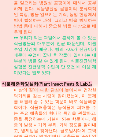
을 일으키는 병원성 곰팡이에 대해서 공부
하게 된다. 식물병원성 곰팡이의 분류학적
인 특징, 병을 일으키는 기작, 농업 현장에서
병이 발생하는 과정, 그리고 병을 방제하는
방법 등에 대해서 중요한 병을 대상으로 배
우게 된다.
•• 우리가 먹는 과일에서 흔하게 볼 수 있는
식물병들의 대부분이 진균 때문인데, 이를
수업 시간에 배운다. 병의 70%가 진균이기
때문에 수업이 끝난 후 작물에 일어나는 대
부분의 병을 알 수 있게 된다. 식물진균병학
실험은 진균병학 수업의 만 오천 배 이상 재
미있다는 말도 있다.
식물해충학및실험(Plant Insect Pests & Lab.)₃
• '삶의 질'에 대한 관심이 높아지며 건강한
먹거리를 찾는 사람이 많아졌는데, 이 문제
를 해결해 줄 수 있는 학문이 바로 식물해충
학이다. 식물해충학은 농작물에 피해를 주
는 주요 해충들의 형태적 특징을 관찰하고,
종을 동정하는데 기본이 되는 학문이다. 해
충의 발생 시기와 부위, 가해 정도를 알아내
고, 방제법을 찾아낸다. 글로벌시대에 교역
량과 물자가 많아지면서 곤충들도 끊임 없