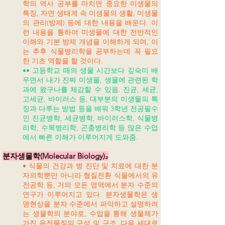
학의 역사 공부를 마치면 중요한 미생물의
특징, 자연 생태계 속 미생물의 생활, 미생물
의 관리(방제) 등에 대한 내용을 배운다. 이
런 내용을 통하여 미생물에 대한 전반적인
이해와 기본 방제 개념을 이해하게 되며, 이
는 추후 식물병리학을 공부하는데 꼭 필요
한 기초 역할을 할 것이다.
•• 고등학교 때의 생물 시간보다 깊숙이 배
우면서 내가 진짜 미생물, 생물에 관련된 학
과에 왔구나를 체감할 수 있음. 진균, 세균,
고세균, 바이러스 등, 대부분의 미생물의 특
징과 다루는 방법 등을 배워 3학년 전공필수
인 진균병학, 세균병학, 바이러스학, 식물병
리학, 수목병리학, 곤충병리학 등 많은 수업
에서 빠른 이해가 이루어지게 도와줌.
분자생물학(Molecular Biology)₂
• 식물의 건강과 병 진단 및 치료에 대한 분
자의학뿐만 아니라 형질전환 식물에서의 유
전공학 등, 거의 모든 영역에서 분자 수준의
연구가 이루어지고 있다. 분자생물학은 생
명현상을 분자 수준에서 파악하고 설명하려
는 생물학의 분야로, 수업을 통해 생물체가
가진 유전물질의 구성 및 구조, 다음 세대로