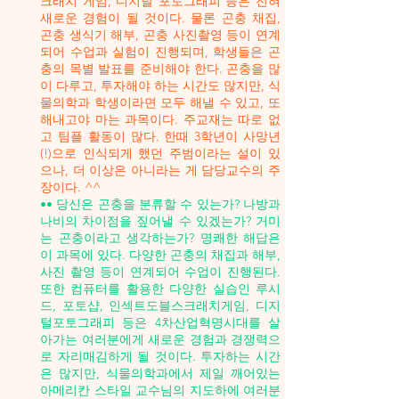
크래치 게임, 디지털 포토그래피 등은 전혀
새로운 경험이 될 것이다. 물론 곤충 채집,
곤충 생식기 해부, 곤충 사진촬영 등이 연계
되어 수업과 실험이 진행되며, 학생들은 곤
충의 목별 발표를 준비해야 한다. 곤충을 많
이 다루고, 투자해야 하는 시간도 많지만, 식
물의학과 학생이라면 모두 해낼 수 있고, 또
해내고야 마는 과목이다. 주교재는 따로 없
고 팀플 활동이 많다. 한때 3학년이 사망년
(!)으로 인식되게 했던 주범이라는 설이 있
으나, 더 이상은 아니라는 게 담당교수의 주
장이다. ^^
•• 당신은 곤충을 분류할 수 있는가? 나방과
나비의 차이점을 짚어낼 수 있겠는가? 거미
는 곤충이라고 생각하는가? 명쾌한 해답은
이 과목에 있다. 다양한 곤충의 채집과 해부,
사진 촬영 등이 연계되어 수업이 진행된다.
또한 컴퓨터를 활용한 다양한 실습인 루시
드, 포토샵, 인섹트도블스크래치게임, 디지
털포토그래피 등은 4차산업혁명시대를 살
아가는 여러분에게 새로운 경험과 경쟁력으
로 자리매김하게 될 것이다. 투자하는 시간
은 많지만, 식물의학과에서 제일 깨어있는
아메리칸 스타일 교수님의 지도하에 여러분