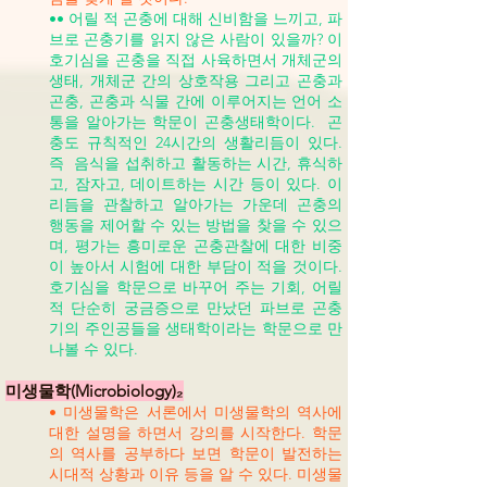
•• 어릴 적 곤충에 대해 신비함을 느끼고, 파
브로 곤충기를 읽지 않은 사람이 있을까? 이
호기심을 곤충을 직접 사육하면서 개체군의
생태, 개체군 간의 상호작용 그리고 곤충과
곤충, 곤충과 식물 간에 이루어지는 언어 소
통을 알아가는 학문이 곤충생태학이다. 곤
충도 규칙적인 24시간의 생활리듬이 있다.
즉 음식을 섭취하고 활동하는 시간, 휴식하
고, 잠자고, 데이트하는 시간 등이 있다. 이
리듬을 관찰하고 알아가는 가운데 곤충의
행동을 제어할 수 있는 방법을 찾을 수 있으
며, 평가는 흥미로운 곤충관찰에 대한 비중
이 높아서 시험에 대한 부담이 적을 것이다.
호기심을 학문으로 바꾸어 주는 기회, 어릴
적 단순히 궁금증으로 만났던 파브로 곤충
기의 주인공들을 생태학이라는 학문으로 만
나볼 수 있다.
미생물학(Microbiology)₂
• 미생물학은 서론에서 미생물학의 역사에
대한 설명을 하면서 강의를 시작한다. 학문
의 역사를 공부하다 보면 학문이 발전하는
시대적 상황과 이유 등을 알 수 있다. 미생물