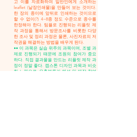
고 이를 자료화하여 일반인에게 소개하는
leaflet (낱장인쇄물)을 만들어 보는 것이다.
한 장의 종이에 앞뒤로 인쇄하는 것이므로
할 수 없이(?) 4~8종 정도 수준으로 종수를
한정해야 한다. 팀플로 진행되는 리플릿 제
작 과정을 통해서 방문조사를 비롯한 다양
한 조사 및 정리 과정은 물론, 사진자료의 저
작권을 해결하는 방법을 배우게 된다.
•• 이 과목은 실습 위주의 과목이며, 조별 과
제로 진행되기 때문에 조원의 참여가 중요
하다. 직접 결과물을 만드는 리플릿 제작 과
정이 정말 좋다. 캡스톤 디자인 과목과 비슷
한 느낌으로, 유충분류키 해석 및 제작 참여
나 리플릿 만들기 등의 직접 참여 과정이 있
어서 더 많은 관심과 책임감을 갖게 된다. 유
의할 점은, 평가가 주로 조별로 이루어지므
로 조원 모두의 참여가 필요하고, 그런 점에
서 조원 간 평가방식도 포함되면 더 공정하
지 않을까.
일반곤충학 및 연습림실습(General
Entomology & Lab.)₂
• 지구상에서 가장 다양한 분류군, 곤충. 그
들은 어떻게 성공한 집단이 되었을까? 학생