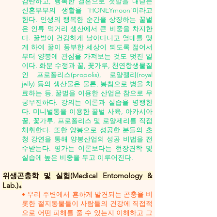
감탄하고, 행복한 결혼으로 첫발을 내딛는
신혼부부의 생활을 ‘HONEYmoon’이라고
한다. 인생의 행복한 순간을 상징하는 꿀벌
은 인류 먹거리 생산에서 큰 비중을 차지한
다. 꿀벌이 건강하게 날아다니고 열매를 맺
게 하여 꿀이 풍부한 세상이 되도록 젊어서
부터 양봉에 관심을 가져보는 것도 멋진 일
이다. 화분 수정과 꿀, 꽃가루, 천연항생물질
인 프로폴리스(propolis), 로얄젤리(royal
jelly) 등의 생산물은 물론, 봉침으로 병을 치
료하는 등, 꿀벌을 이용한 산업은 참으로 무
궁무진하다. 강의는 이론과 실습을 병행한
다. 미니벌통을 이용한 꿀벌 사육, 아카시아
꿀, 꽃가루, 프로폴리스 및 로얄제리를 직접
채취한다. 또한 양봉으로 성공한 분들의 초
청 강연을 통해 양봉산업의 성공 비법을 전
수받는다. 평가는 이론보다는 현장견학 및
실습에 높은 비중을 두고 이루어진다.
위생곤충학 및 실험(Medical Entomology &
Lab.)₄
• 우리 주변에서 흔하게 발견되는 곤충을 비
롯한 절지동물들이 사람들의 건강에 직접적
으로 어떤 피해를 줄 수 있는지 이해하고 그