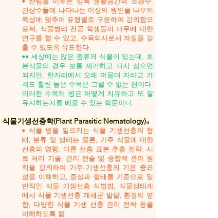
• 산림을 이루는 임목 생활공간의 조경수,
관상수들에 나타나는 이상의 원인을 나무의
특성에 맞추어 유형별로 구분하여 강의함으
로써, 식물병리 전공 학생들이 나무에 대한
연구를 할 수 있고, 수목의사로서 자질을 갖
출 수 있도록 유도한다.
•• 세상에는 많은 종류의 식물이 있는데, 초
본식물의 경우 보통 제거하고 다시 심으면
되지만, 한자리에서 오래 머물며 자라고 가
격도 훨씬 높은 수목은 그럴 수 없는 편이다.
이러한 수목의 병은 어떻게 치유하고 또 잘
유지하는지를 배울 수 있는 학문이다.
식물기생선충학(Plant Parasitic Nematology)₄
• 식물 병을 일으키는 식물 기생선충의 형
태, 분류 및 생태는 물론, 기주 식물에 대한
선충의 영향, 다른 선충 표본 추출 전략, 시
료 처리 기술, 관리 전술 및 종합적 관리 원
칙을 강의하여 기주-기생선충의 기본 중요
성을 이해하고, 증상과 형태를 기준으로 일
반적인 식물 기생선충 식별법, 식물생태계
에서 식물 기생선충 개체군 발달, 환경의 영
향, 다양한 식물 기생 선충 관리 전략 등을
이해하도록 함.