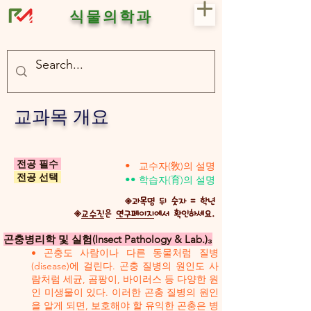
식물의학과
- 충북대 식물의학과 plant medicine

- 충북대 식물의학과 Plant Med
교과목 개요
전공 필수
•
교수자(敎)의 설명
​ 전공 선택
••
학습자(育)의 설명
​◈과목명 뒤 숫자 = 학년
◈
교수진
은
연구페이지
에서 확인하세요.
곤충병리학 및 실험(Insect Pathology & Lab.)₃
• 곤충도 사람이나 다른 동물처럼 질병
(disease)에 걸린다. 곤충 질병의 원인도 사
람처럼 세균, 곰팡이, 바이러스 등 다양한 원
인 미생물이 있다. 이러한 곤충 질병의 원인
을 알게 되면, 보호해야 할 유익한 곤충은 병