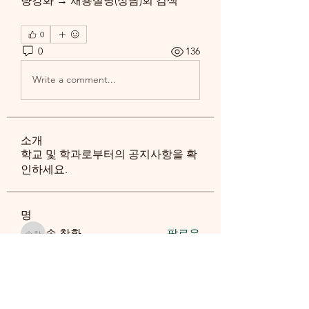
량강화 → 채용설명(상담)회 검색
0
0
136
Write a comment...
소개
학교 및 학과로부터의 공지사항을 확
인하세요.
명
송 창환
팔로우
송 창환
ghpark1129
팔로우
ghpark1129
정 해찬
팔로우
정 해찬
htkim
팔로우